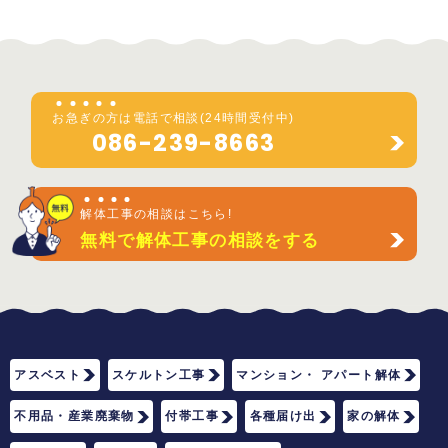
お
急
ぎ
の
方
は電話で相談(24時間受付中)
086-239-8663
解
体
工
事
の相談はこちら!
無料で解体工事の相談をする
アスベスト
スケルトン工事
マンション・ アパート解体
不用品・産業廃棄物
付帯工事
各種届け出
家の解体