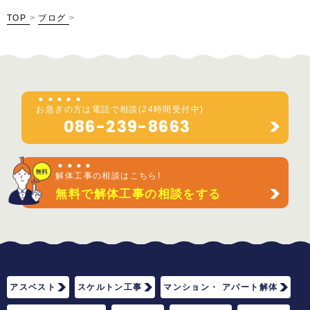
TOP
>
ブログ
>
お
急
ぎ
の
方
は電話で相談(24時間受付中)
086-239-8663
解
体
工
事
の相談はこちら!
無料で解体工事の相談をする
アスベスト
スケルトン工事
マンション・ アパート解体