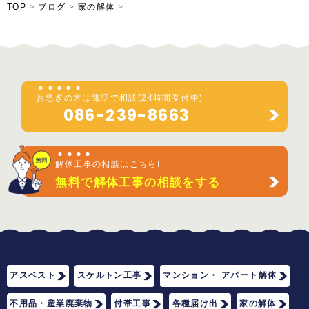
TOP
>
ブログ
>
家の解体
>
お
急
ぎ
の
方
は電話で相談(24時間受付中)
086-239-8663
解
体
工
事
の相談はこちら!
無料で解体工事の相談をする
アスベスト
スケルトン工事
マンション・ アパート解体
不用品・産業廃棄物
付帯工事
各種届け出
家の解体