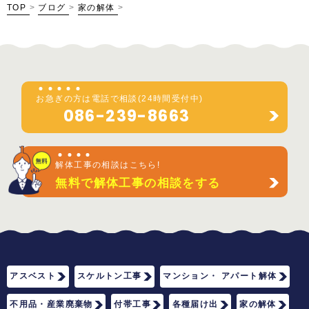
TOP
>
ブログ
>
家の解体
>
お
急
ぎ
の
方
は電話で相談(24時間受付中)
086-239-8663
解
体
工
事
の相談はこちら!
無料で解体工事の相談をする
アスベスト
スケルトン工事
マンション・ アパート解体
不用品・産業廃棄物
付帯工事
各種届け出
家の解体