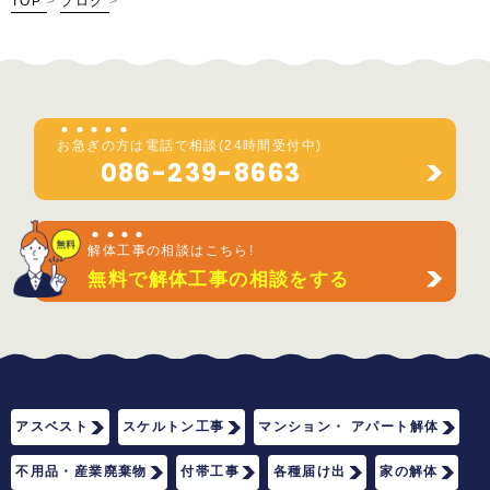
TOP
>
ブログ
>
お
急
ぎ
の
方
は電話で相談(24時間受付中)
086-239-8663
解
体
工
事
の相談はこちら!
無料で解体工事の相談をする
アスベスト
スケルトン工事
マンション・ アパート解体
不用品・産業廃棄物
付帯工事
各種届け出
家の解体