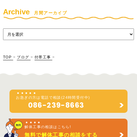
Archive
月間アーカイブ
TOP
>
ブログ
>
付帯工事
>
お
急
ぎ
の
方
は電話で相談(24時間受付中)
086-239-8663
解
体
工
事
の相談はこちら!
無料で解体工事の相談をする