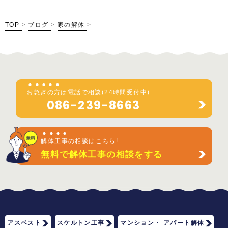
TOP
>
ブログ
>
家の解体
>
お
急
ぎ
の
方
は電話で相談(24時間受付中)
086-239-8663
解
体
工
事
の相談はこちら!
無料で解体工事の相談をする
アスベスト
スケルトン工事
マンション・ アパート解体