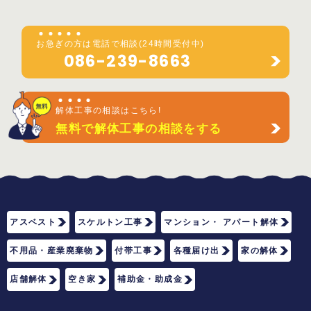
お
急
ぎ
の
方
は電話で相談(24時間受付中)
086-239-8663
解
体
工
事
の相談はこちら!
無料で解体工事の相談をする
アスベスト
スケルトン工事
マンション・ アパート解体
不用品・産業廃棄物
付帯工事
各種届け出
家の解体
店舗解体
空き家
補助金・助成金